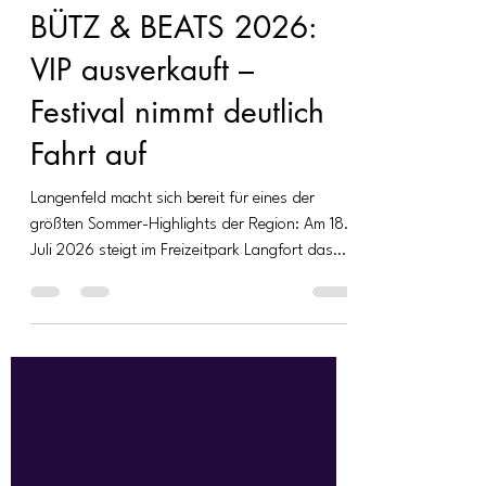
Jecken Feld
11. Mai
2 Min. Lesezeit
BÜTZ & BEATS 2026:
VIP ausverkauft –
Festival nimmt deutlich
Fahrt auf
Langenfeld macht sich bereit für eines der
größten Sommer-Highlights der Region: Am 18.
Juli 2026 steigt im Freizeitpark Langfort das
Festival BÜTZ & BEATS – und der Ticketverkauf
zeigt schon jetzt klar, wohin die Reise geht.