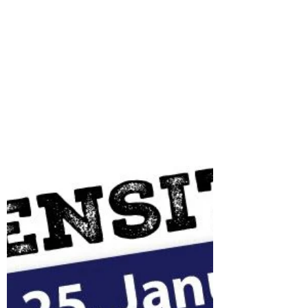
Becker-Saal
Sichert euch eure Tickets und feiert mit DJ
ACTIMAX, Planschemalöör und den
Schlebuschern eine Nacht, die im Januar 2026
unvergesslich wird!