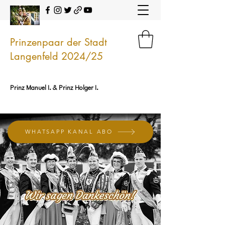
Prinzenpaar der Stadt
Langenfeld 2024/25
Prinz Manuel I. & Prinz Holger I.
WHATSAPP KANAL ABO