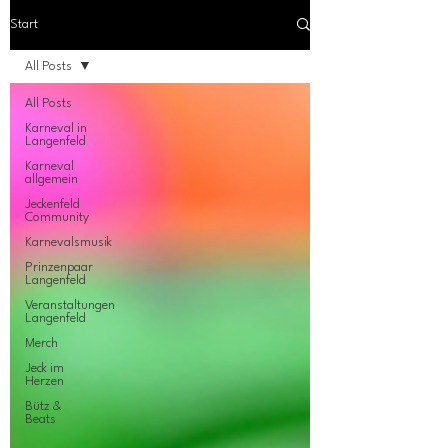
Start
All Posts
All Posts
Karneval in
Langenfeld
Karneval
allgemein
Jeckenfeld
Community
Karnevalsmusik
Prinzenpaar
Langenfeld
Veranstaltungen
Langenfeld
Merch
Jeck im
Herzen
Bütz &
Beats