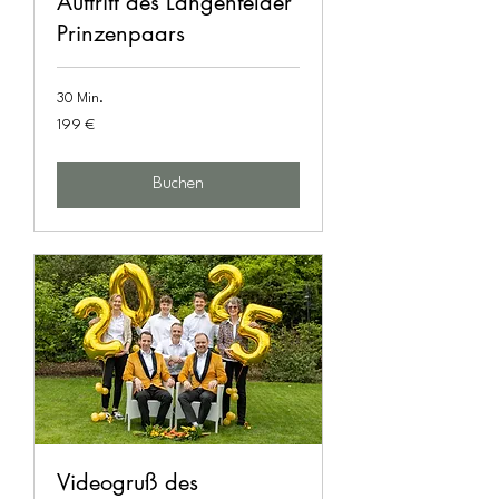
Auftritt des Langenfelder
Prinzenpaars
30 Min.
199
199 €
Euro
Buchen
Videogruß des