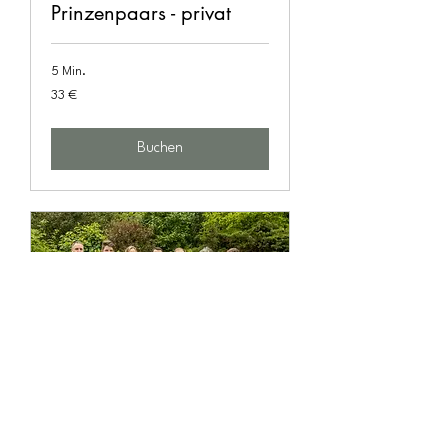
Prinzenpaars - privat
5 Min.
33
33 €
Euro
Buchen
Videogruß des
Prinzenpaars -