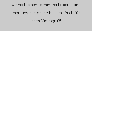
wir noch einen Termin frei haben, kann
man uns hier online buchen.
Auch für
einen Videogruß!