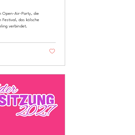
en Open-Air-Party, die
Festival, das kölsche
ing verbindet.