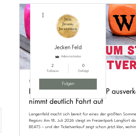
Weitere Optionen
Jecken Feld
Administrator
2
0
Follower
Gefolgt
11. Mai 2026
∙
2
Min.
Folgen
BÜTZ & BEATS 2026: VIP ausverkau
nimmt deutlich Fahrt auf
Langenfeld macht sich bereit für eines der größten Somme
Region: Am 18. Juli 2026 steigt im Freizeitpark Langfort d
BEATS – und der Ticketverkauf zeigt schon jetzt klar, wohin