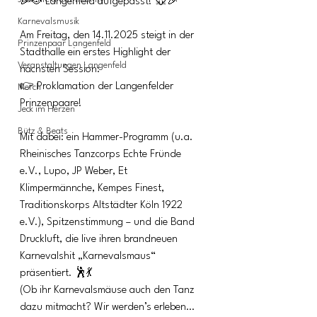
🎉🐭 Langenfeld aufgepasst! 🐭🎉
Karnevalsmusik
Am Freitag, den 14.11.2025 steigt in der 
Prinzenpaar Langenfeld
Stadthalle ein erstes Highlight der 
Veranstaltungen Langenfeld
nächsten Session:
👉 Proklamation der Langenfelder 
Merch
Prinzenpaare!
Jeck im Herzen
Bütz & Beats
Mit dabei: ein Hammer-Programm (u.a. 
Rheinisches Tanzcorps Echte Fründe 
e.V., Lupo, JP Weber, Et 
Klimpermännche, Kempes Finest, 
Traditionskorps Altstädter Köln 1922 
e.V.), Spitzenstimmung – und die Band 
Druckluft, die live ihren brandneuen 
Karnevalshit „Karnevalsmaus“ 
präsentiert. 🕺💃
(Ob ihr Karnevalsmäuse auch den Tanz 
dazu mitmacht? Wir werden’s erleben… 