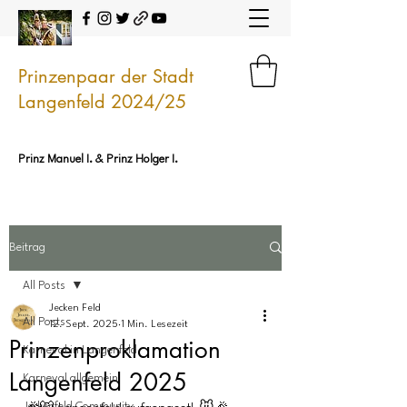
Prinzenpaar der Stadt
Langenfeld 2024/25
Prinz Manuel I. & Prinz Holger I.
Beitrag
All Posts
Jecken Feld
All Posts
12. Sept. 2025
1 Min. Lesezeit
Prinzenproklamation
Karneval in Langenfeld
Langenfeld 2025
Karneval allgemein
Jeckenfeld Community