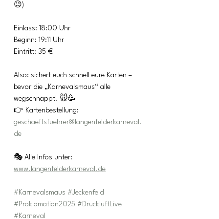
😉)
Einlass: 18:00 Uhr
Beginn: 19:11 Uhr
Eintritt: 35 €
Also: sichert euch schnell eure Karten – 
bevor die „Karnevalsmaus“ alle 
wegschnappt! 🐭🥳
👉 Kartenbestellung: 
geschaeftsfuehrer@langenfelderkarneval.
de
🎭 Alle Infos unter: 
www.langenfelderkarneval.de
#Karnevalsmaus
#Jeckenfeld
#Proklamation2025
#DruckluftLive
#Karneval