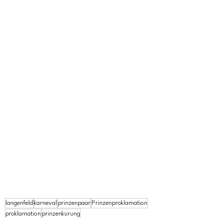
langenfeld
karneval
prinzenpaar
Prinzenproklamation
proklamation
prinzenkürung