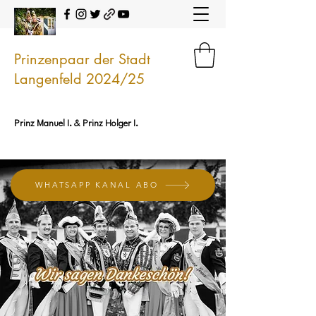
Prinzenpaar der Stadt
Langenfeld 2024/25
Prinz Manuel I. & Prinz Holger I.
WHATSAPP KANAL ABO