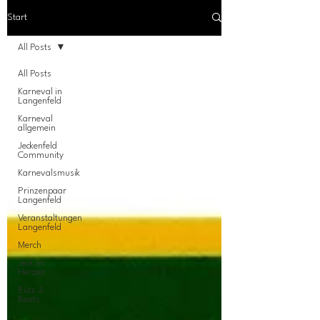
Start
All Posts
All Posts
Karneval in
Langenfeld
Karneval
allgemein
Jeckenfeld
Community
Karnevalsmusik
Prinzenpaar
Langenfeld
Veranstaltungen
Langenfeld
Merch
Jeck im
Herzen
Bütz &
Beats