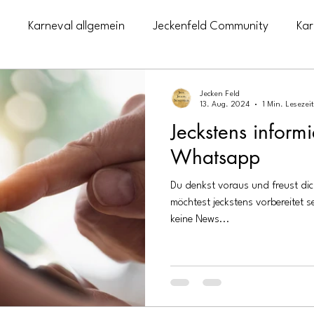
Karneval allgemein
Jeckenfeld Community
Kar
eranstaltungen Langenfeld
Merch
Jeck im Herzen
Jecken Feld
13. Aug. 2024
1 Min. Lesezeit
Jeckstens informi
Whatsapp
Du denkst voraus und freust dic
möchtest jeckstens vorbereitet s
keine News...