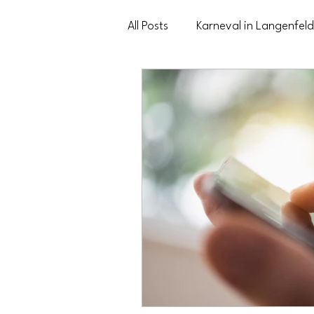
All Posts
Karneval in Langenfeld
Prinzenpaar Langenfeld
V