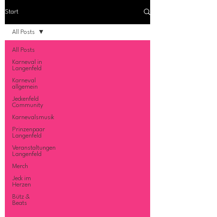
Start
All Posts
All Posts
Karneval in
Langenfeld
Karneval
allgemein
Jeckenfeld
Community
Karnevalsmusik
Prinzenpaar
Langenfeld
Veranstaltungen
Langenfeld
Merch
Jeck im
Herzen
Bütz &
Beats