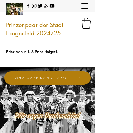
Prinzenpaar der Stadt
Langenfeld 2024/25
Prinz Manuel I. & Prinz Holger I.
WHATSAPP KANAL ABO