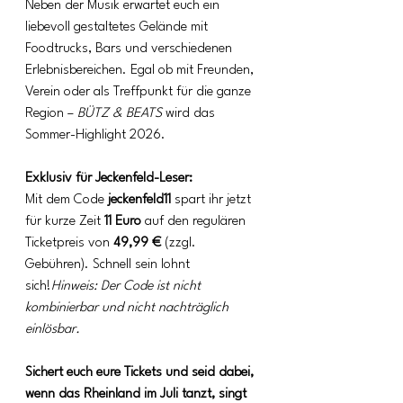
Neben der Musik erwartet euch ein 
liebevoll gestaltetes Gelände mit 
Foodtrucks, Bars und verschiedenen 
Erlebnisbereichen. Egal ob mit Freunden, 
Verein oder als Treffpunkt für die ganze 
Region – 
BÜTZ & BEATS
 wird das 
Sommer-Highlight 2026.
Exklusiv für Jeckenfeld-Leser:
Mit dem Code 
jeckenfeld11
 spart ihr jetzt 
für kurze Zeit 
11 Euro
 auf den regulären 
Ticketpreis von 
49,99 €
 (zzgl. 
Gebühren). Schnell sein lohnt 
sich!
Hinweis: Der Code ist nicht 
kombinierbar und nicht nachträglich 
einlösbar.
Sichert euch eure Tickets und seid dabei, 
wenn das Rheinland im Juli tanzt, singt 