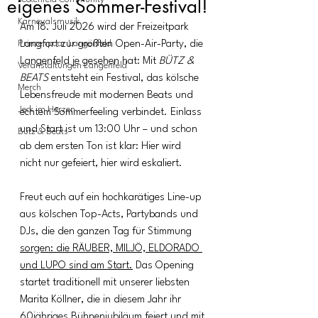
eigenes Sommer-Festival!
Karnevalsmusik
Am 18. Juli 2026 wird der Freizeitpark 
Prinzenpaar Langenfeld
Langfort zur größten Open-Air-Party, die 
Langenfeld je gesehen hat: Mit 
BÜTZ & 
Veranstaltungen Langenfeld
BEATS
 entsteht ein Festival, das kölsche 
Merch
Lebensfreude mit modernen Beats und 
Jeck im Herzen
echtem Sommerfeeling verbindet. Einlass 
und Start ist um 13:00 Uhr – und schon 
Bütz & Beats
ab dem ersten Ton ist klar: Hier wird 
nicht nur gefeiert, hier wird eskaliert.
Freut euch auf ein hochkarätiges Line-up 
aus kölschen Top-Acts, Partybands und 
DJs, die den ganzen Tag für Stimmung 
sorgen: die RÄUBER, MILJÖ, ELDORADO 
und LUPO sind am Start.
 Das Opening 
startet traditionell mit unserer liebsten 
Marita Köllner, die in diesem Jahr ihr 
60jähriges Bühnenjubiläum feiert und mit 