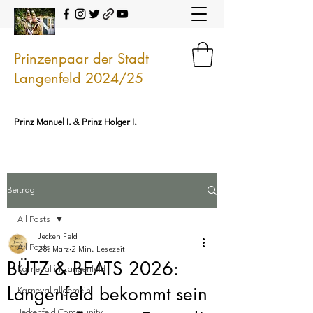
Prinzenpaar der Stadt
Langenfeld 2024/25
Prinz Manuel I. & Prinz Holger I.
Beitrag
All Posts
Jecken Feld
All Posts
28. März
2 Min. Lesezeit
BÜTZ & BEATS 2026:
Karneval in Langenfeld
Langenfeld bekommt sein
Karneval allgemein
Jeckenfeld Community