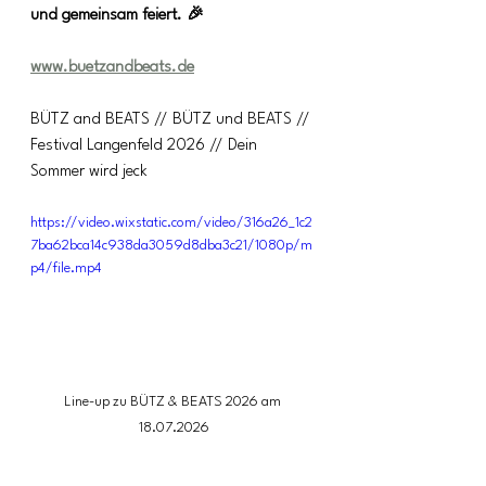
und gemeinsam feiert. 🎉
www.buetzandbeats.de
BÜTZ and BEATS // BÜTZ und BEATS // 
Festival Langenfeld 2026 // Dein 
Sommer wird jeck
https://video.wixstatic.com/video/316a26_1c2
7ba62bca14c938da3059d8dba3c21/1080p/m
p4/file.mp4
Line-up zu BÜTZ & BEATS 2026 am 
18.07.2026