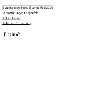
BützandBeats
Festival
Langenfeld
2026
Veranstaltungen Langenfeld
Jeck im Herzen
Jeckenfeld Community
Alle ansehen
Aktuelle Beiträge