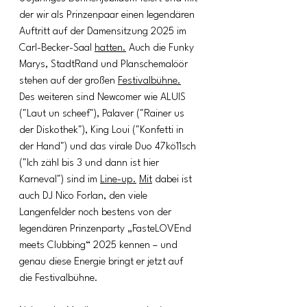
der wir als Prinzenpaar einen legendären 
Auftritt auf der Damensitzung 2025 im 
Carl-Becker-Saal 
hatten.
 Auch die Funky 
Marys, StadtRand und Planschemalöör 
stehen auf der großen 
Festivalbühne.
Des weiteren sind Newcomer wie ALUIS 
("Laut un scheef"), Palaver ("Rainer us 
der Diskothek"), King Loui ("Konfetti in 
der Hand") und das virale Duo 47kö11sch 
("Ich zähl bis 3 und dann ist hier 
Karneval") sind im 
Line-up.
Mit
 dabei ist 
auch DJ Nico Forlan, den viele 
Langenfelder noch bestens von der 
legendären Prinzenparty „FasteLOVEnd 
meets Clubbing“ 2025 kennen – und 
genau diese Energie bringt er jetzt auf 
die Festivalbühne.