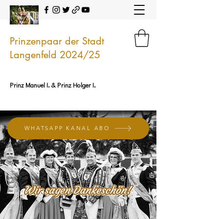
Prinzenpaar der Stadt
Langenfeld 2024/25
Prinz Manuel I. & Prinz Holger I.
WHATSAPP KANAL ABO