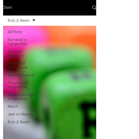
Start
Bütz & Beats
All Posts
Karneval in
Langenfeld
Karneval
allgemein
Jeckenfeld
Community
Karnevalsmusik
Prinzenpaar
Langenfeld
Veranstaltungen
Langenfeld
Merch
Jeck im Herzen
Bütz & Beats